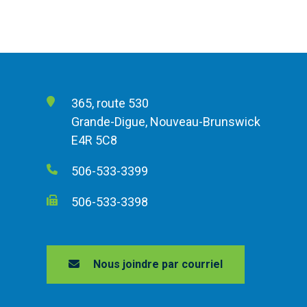
365, route 530
Grande-Digue, Nouveau-Brunswick
E4R 5C8
506-533-3399
506-533-3398
Nous joindre par courriel