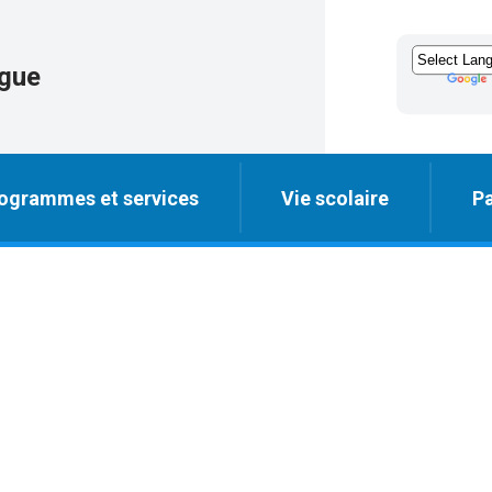
igue
ogrammes et services
Vie scolaire
Pa