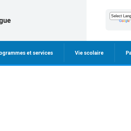
igue
ogrammes et services
Vie scolaire
Pa