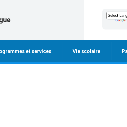
igue
ogrammes et services
Vie scolaire
Pa