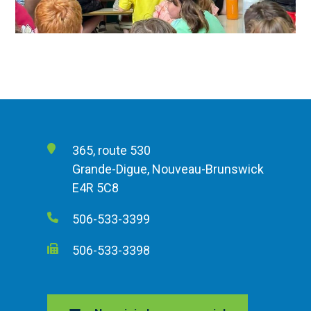
365, route 530
Grande-Digue, Nouveau-Brunswick
E4R 5C8
506-533-3399
506-533-3398