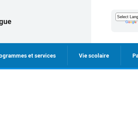
igue
ogrammes et services
Vie scolaire
Pa