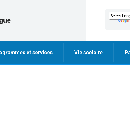
igue
ogrammes et services
Vie scolaire
Pa