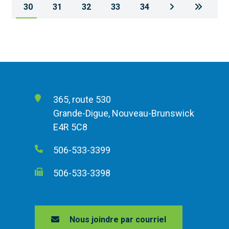
30
31
32
33
34
365, route 530
Grande-Digue, Nouveau-Brunswick
E4R 5C8
506-533-3399
506-533-3398
Nous joindre par courriel